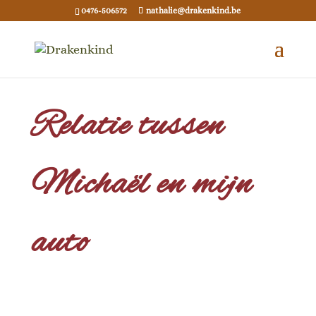
0476-506572
nathalie@drakenkind.be
Relatie tussen
Michaël en mijn
auto